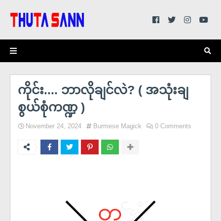
ကိုင်း.... ဘာလိုချင်လဲ? ( အသုံးချ
စွယ်စုံကဏ္ဍ )
November 24, 2024
Burmese Magick
0 Comments