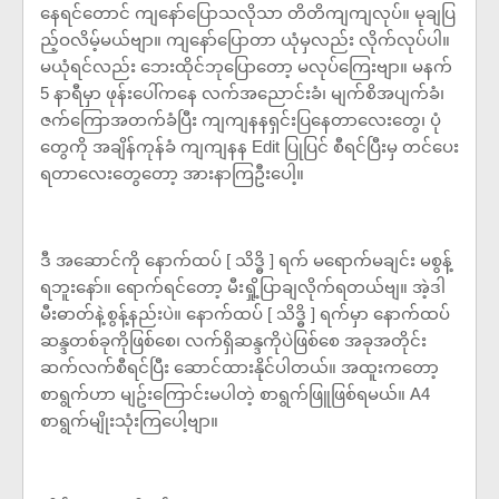
နေရင်တောင် ကျနော်ပြောသလိုသာ တိတိကျကျလုပ်။ မုချပြ
ည့်ဝလိမ့်မယ်ဗျာ။ ကျနော်ပြောတာ ယုံမှလည်း လိုက်လုပ်ပါ။
မယုံရင်လည်း ဘေးထိုင်ဘုပြောတော့ မလုပ်ကြေးဗျာ။ မနက်
5 နာရီမှာ ဖုန်းပေါ်ကနေ လက်အညောင်းခံ၊ မျက်စိအပျက်ခံ၊
ဇက်ကြောအတက်ခံပြီး ကျကျနနရှင်းပြနေတာလေးတွေ၊ ပုံ
တွေကို အချိန်ကုန်ခံ ကျကျနန Edit ပြုပြင် စီရင်ပြီးမှ တင်ပေး
ရတာလေးတွေတော့ အားနာကြဦးပေါ့။
ဒီ အဆောင်ကို နောက်ထပ် [ သိဒ္ဓိ ] ရက် မရောက်မချင်း မစွန့်
ရဘူးနော်။ ရောက်ရင်တော့ မီးရှို့ပြာချလိုက်ရတယ်ဗျ။ အဲ့ဒါ
မီးဓာတ်နဲ့စွန့်နည်းပဲ။ နောက်ထပ် [ သိဒ္ဓိ ] ရက်မှာ နောက်ထပ်
ဆန္ဒတစ်ခုကိုဖြစ်စေ၊ လက်ရှိဆန္ဒကိုပဲဖြစ်စေ အခုအတိုင်း
ဆက်လက်စီရင်ပြီး ဆောင်ထားနိုင်ပါတယ်။ အထူးကတော့
စာရွက်ဟာ မျဥ်းကြောင်းမပါတဲ့ စာရွက်ဖြူဖြစ်ရမယ်။ A4
စာရွက်မျိုးသုံးကြပေါ့ဗျာ။