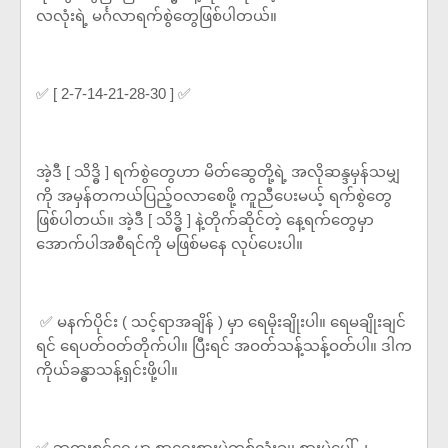
လလုံးရဲ့ မင်္ဂလာရက်စွဲတွေဖြစ်ပါတယ်။
✅ [ 2-7-14-21-28-30 ] ✅
အဲ့ဒီ [ သိဒ္ဓိ ] ရက်စွဲတွေဟာ မိတ်ဆွေတို့ရဲ့ အလိုဆန္ဒမှန်သမျှ
ကို အမှန်တကယ်ပြည့်ဝလာစေဖို့ ကူညီပေးမယ့် ရက်စွဲတွေ
ဖြစ်ပါတယ်။ အဲ့ဒီ [ သိဒ္ဓိ ] နဲ့တိုက်ဆိုင်တဲ့ နေ့ရက်တွေမှာ
အောက်ပါအစီရင်ကို မဖြစ်မနေ လုပ်ပေးပါ။
✅ မနက်ပိုင်း ( သင့်ရာအချိန် ) မှာ ရေမိုးချိုးပါ။ ရေမချိုးချင်
ရင် ရေပတ်ဝတ်တိုက်ပါ။ ပြီးရင် အဝတ်သန့်သန့်ဝတ်ပါ။ ဒါက
ကိုယ်ခန္ဓာသန့်ရှင်းဖို့ပါ။
✅ ဘုရားစင်ရှေ့မှာ စာရေးစားပွဲတစ်လုံးချ၊ စားပွဲပေါ် ၂