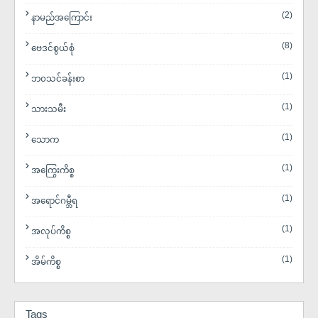
(2)
နာမည်အကြောင်း
(8)
ဗေဒင်စွယ်စုံ
(1)
ဘ၀သင်ခန်းစာ
(1)
သားသမီး
(1)
​သောက
(1)
အကြွေးကိစ္စ
(1)
အရောင်ဂမ္ဘီရ
(1)
အလုပ်ကိစ္စ
(1)
အိမ်ကိစ္စ
Tags