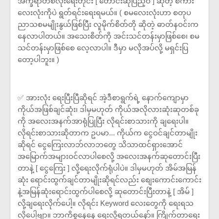
အက္ခရာတစ်လုံးရေးတိုင်း [ တောင်းဆုပြည့်ဝ ] ဆိုတဲ့ စကား
လေးလုံးကိုပဲ ရွတ်ရင်းရေးရမယ်။ ( စမလေးလုံးဟာ စတုပ
ညာသစမမျိုးနွယ်ဖြစ်ပြီး လူမိုက်စိတ်တို ဆိုတဲ့ ဓာတ်နဝင်းက
နေလာပါတယ်။ အသေးစိတ်ကို အင်းသင်တန်းမှာဖြစ်စေ၊ စမ
သင်တန်းမှာဖြစ်စေ လေ့လာပါ။ ဒီမှာ မလိုအပ်လို့ မရှင်းပြ
တော့ပါဘူး။ )
✅ အားလုံး ရေးပြီးပြီဆိုရင် အဲ့ဒီစာရွက်ရဲ့ နောက်ကျောမှာ
ကိုယ်အဖြစ်ချင်ဆုံး၊ ဒါမှမဟုတ် ကိုယ်အလိုလားဆုံးဆုတစ်ခု
ကို အလေးအနက်အာရုံပြုပြီး လိုရင်းစာသားကို ချရေးပါ။
လိုရင်းစာသားဆိုတာက ဥပမာ... ကိုယ်က ငွေဝင်ချင်တာမျိုး
ဆိုရင် ငွေကြေးလာဘ်လာဘတွေ သိသာထင်ရှားအောင်
အမြောက်အများဝင်လာပါစေလို့ အလေးအနက်ဆုတောင်းပြီး
တာနဲ့ [ ငွေကြေး ] လို့ရေးလိုက်ရုံပါပဲ။ ဒါမှမဟုတ် အိမ်အမြန်
ဆုံး ရောင်းထွက်ချင်တာမျိုးဆိုရင်လည်း စျေးကောင်းကောင်း
နဲ့အမြန်ဆုံးရောင်းထွက်ပါစေလို့ ဆုတောင်းပြီးတာနဲ့ [ အိမ် ]
လို့ချရေးလိုက်ပေါ့။ လိုရင်း Keyword လေးတွေကို ရေးရသ
လိုပေါ့ဗျာ။ ဘာကိစ္စနေနေ ရေးလို့ရတယ်နော်။ ကြိုက်တာရေး