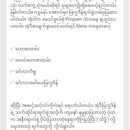
သုံး လက်တွေ့သုံးမယ်ဆိုရင် မုချအကျိုးရှိစေမယ့်နည်းလမ်း
ဖြစ်ပါတယ်။ ကျနော် အောက်မှာ ပြက္ခဒိန်ရက်စွဲတစ်ခုပြထား
ပါတယ်။ အဲ့ဒါက ဗေဒင်စွယ်စုံ Program ထဲကနေ ရယူထား
တာပါ။ အဲ့ဒီစာမျက်နှာမဝင်တတ်ရင် Menu ကနေတဆင့်
✅ ဟောစာတမ်း
✅ ဗေဒင်ဟောစာတမ်း
✅ မင်္ဂလာကိစ္စ
✅ မင်္ဂလာအခါပေးပြက္ခဒိန်
ဆိုပြီး အဆင့်ဆင့်ဝင်လိုက်ရင် ရောက်ပါတယ်။ အဲ့ဒီပြက္ခဒိန်
ရဲ့ သက်ဆိုင်ရာရက်စွဲအလိုက် ကျနော် နမူနာပြထားတဲ့ ပုံထဲ
က အနီရောက်နဲ့ ဝိုင်းပြထားတဲ့နေရာကိုကြည့်ပြီး [ သိဒ္ဓိ ] လို့
ရေးထားတဲ့ ရက်တွေကို လိုက်ရှာပါ။