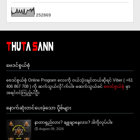
2
5
2
8
6
9
ဗေဒင်စွယ်စုံ
ဗေဒင်စွယ်စုံ Online Program လေးကို ဝယ်သုံးချင်တယ်ဆိုရင် Viber ( +61
406 867 708 ) ကို ဆက်သွယ်လို်က်ပါ။ မဆက်သွယ်ခင်
ဗေဒင်စွယ်စုံ
မှာ
အရင်ဝင်ကြည့်ပါဦး
နောက်ဆုံးတင်ပေးခဲ့သော ပို့စ်များ
နာတာရှည်လား? ချူချာနေလား? ဒါကိုလုပ်ပါ။
August 09, 2026