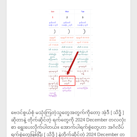
ဗေဒင်စွယ်စုံ မသုံးကြတဲ့သူတွေအတွက်ကိုတော့ အဲ့ဒီ [ သိဒ္ဓိ ]
ဆိုတာနဲ့ တိုက်ဆိုင်တဲ့ ရက်တွေကို 2024 December တလလုံး
စာ ရွေးပေးလိုက်ပါတယ်။ အောက်ပါရက်စွဲတွေဟာ အင်္ဂလိပ်
ရက်စွဲတွေဖြစ်ပြီး [ သိဒ္ဓိ ] နဲ့တိုက်ဆိုင်တဲ့ 2024 December တ