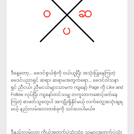
ဒီနေ့တော့... ဗေဒင်စွယ်စုံကို ဝယ်ယူပြီး အသုံးပြုနေကြတဲ့
ဗေဒင်ပညာရှင် ဆရာ၊ ဆရာမအတွက်ရော... ဗေဒင်ဝါသနာ
ရှင် ညီငယ်၊ ညီမငယ်များသာမက ကျနော့် Page ကို Like and
Follow လုပ်ပြီး ကျနော်တင်သမျှ တကူးတကစောင့်ဖတ်နေ
ကြတဲ့ စာဖတ်သူတွေပါ အကျိုးရှိနိုင်မယ့် လက်တွေ့အသုံးချရ
မယ့် နည်းလမ်းလေးတစ်ခုကို သင်ပေးပါမယ်။
ဒီနည်းလမ်းဟာ ကိုယ့်အတွက်ပဲသုံးသုံး၊ သူများအတွက်ပဲသုံး