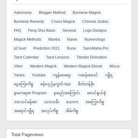
Astronomy
Blogger Method
Burmese Magick
Burmese Remedy
Chaos Magick
Chinese Zodiac
FAQ
Feng Shui Basic
General
Logo Designs
Magick Methods
Mantra
Name
Numerology
pCloud
Prediction 2021
Rune
SannMaha Pro
Tarot Calendar
Tarot Lessons
Tibetan Divination
Viber
Western Magick
Western Magick Ebook
Wicca
Yantra
Youtube
ကျန်းမာရေး
ဂဏန်းဗေဒင်
ဂမ္ဘီရ
ငွေကြေးကိစ္စ
စန်းယှဉ်နက္ခတ် App
စိတ်တန်ခိုး
နာမကရဏ Program
နာမည်အကြောင်း
ဗေဒင်စွယ်စုံ
ဘ၀သင်ခန်းစာ
သားသမီး
​သောက
အကြွေးကိစ္စ
အရောင်ဂမ္ဘီရ
အလုပ်ကိစ္စ
အိမ်ကိစ္စ
Total Pageviews