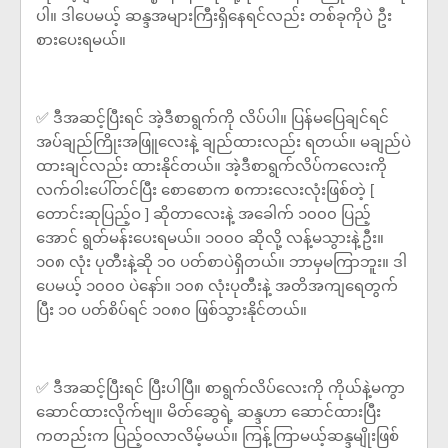
ပါ။ ဒါပေမယ့် ဆန္ဒအများကြီးရှိနေရင်လည်း တစ်ခုကိုပဲ ဦး
စားပေးရမယ်။
✅ ဒီအဆင့်ပြီးရင် အဲ့ဒီစာရွက်ကို လိပ်ပါ။ ပြန်မပြေချင်ရင်
အပ်ချည်ကြိုးအဖြူလေးနဲ့ ချည်ထားလည်း ရတယ်။ မချည်ပဲ
ထားချင်လည်း ထားနိုင်တယ်။ အဲ့ဒီစာရွက်လိပ်ကလေးကို
လက်ဝါးပေါ်တင်ပြီး စောစောက စကားလေးလုံးဖြစ်တဲ့ [
တောင်းဆုပြည့်ဝ ] ဆိုတာလေးနဲ့ အခေါက် ၁၀၀၀ ပြည့်
အောင် ရွတ်မန်းပေးရမယ်။ ၁၀၀၀ ဆိုလို့ လန့်မသွားနဲ့ဦး။
၁၀၈ လုံး ပုတီးနဲ့ဆို ၁၀ ပတ်စာပဲရှိတယ်။ ဘာမှမကြာဘူး။ ဒါ
ပေမယ့် ၁၀၀၀ ပဲနော်။ ၁၀၈ လုံးပုတီးနဲ့ အတိအကျရေတွက်
ပြီး ၁၀ ပတ်စိပ်ရင် ၁၀၈၀ ဖြစ်သွားနိုင်တယ်။
✅ ဒီအဆင့်ပြီးရင် ပြီးပါပြီ။ စာရွက်လိပ်လေးကို ကိုယ်နဲ့မကွာ
ဆောင်ထားလိုက်ဗျ။ မိတ်ဆွေရဲ့ ဆန္ဒဟာ ဆောင်ထားပြီး
ကတည်းက ပြည့်ဝလာလိမ့်မယ်။ ကြန့်ကြာမယ့်ဆန္ဒမျိုးဖြစ်