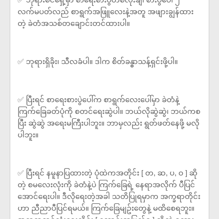
လက်မပတ်လည် စာရွက်အဖြူလေးနဲ့အတူ အဖျားချွန်ထား
တဲ့ ခဲတံအသစ်တချောင်းတင်ထားပါ။
✅ ဘုရားရှိခိုး၊ သီလခံပါ။ ဒါက စိတ်ခန္ဓာသန့်ရှင်းဖို့ပါ။
✅ ပြီးရင် စာရေးစားပွဲပေါ်က စာရွက်လေးပေါ်မှာ ခဲတံနဲ့
ကြက်ခြေခတ်ပုံကို စတင်ရေးဆွဲပါ။ ဘယ်လိုဆွဲဆွဲ၊ ဘယ်ကစ
ပြီး ဆွဲဆွဲ အရေးမကြီးပါဘူး။ ဘာမှလည်း ရွတ်ဖတ်နေဖို့ မလို
ပါဘူး။
✅ ပြီးရင် နမူနာပြထားတဲ့ ပုံထဲကအတိုင်း [ တ, ဆ, ပ, ဝ ] ဆို
တဲ့ စမလေးလုံးကို ခဲတံနဲ့ပဲ ကြက်ခြေရဲ့ နေရာအလိုက် ပီပြင်
အောင်ရေးပါ။ ဒီလိုရေးတဲ့အခါ သတိပြုရမှာက အက္ခရာတိုင်း
ဟာ ညီညာပီပြင်ရမယ်။ ကြက်ခြေမျဥ်းတွေနဲ့ မထိစေရဘူး။