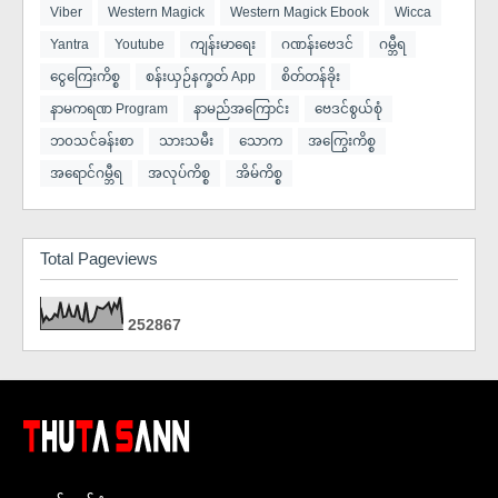
Viber
Western Magick
Western Magick Ebook
Wicca
Yantra
Youtube
ကျန်းမာရေး
ဂဏန်းဗေဒင်
ဂမ္ဘီရ
ငွေကြေးကိစ္စ
စန်းယှဉ်နက္ခတ် App
စိတ်တန်ခိုး
နာမကရဏ Program
နာမည်အကြောင်း
ဗေဒင်စွယ်စုံ
ဘ၀သင်ခန်းစာ
သားသမီး
​သောက
အကြွေးကိစ္စ
အရောင်ဂမ္ဘီရ
အလုပ်ကိစ္စ
အိမ်ကိစ္စ
Total Pageviews
2
5
2
8
6
7