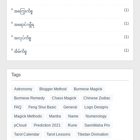
(1)
အကြွေးကိစ္စ
(1)
အရောင်ဂမ္ဘီရ
(1)
အလုပ်ကိစ္စ
(1)
အိမ်ကိစ္စ
Tags
Astronomy
Blogger Method
Burmese Magick
Burmese Remedy
Chaos Magick
Chinese Zodiac
FAQ
Feng Shui Basic
General
Logo Designs
Magick Methods
Mantra
Name
Numerology
pCloud
Prediction 2021
Rune
SannMaha Pro
Tarot Calendar
Tarot Lessons
Tibetan Divination