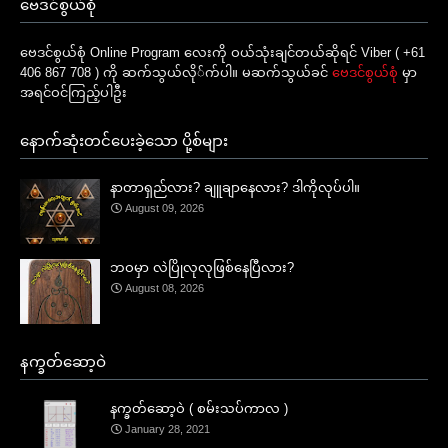
ဗေဒင်စွယ်စုံ
ဗေဒင်စွယ်စုံ Online Program လေးကို ဝယ်သုံးချင်တယ်ဆိုရင် Viber ( +61
406 867 708 ) ကို ဆက်သွယ်လို်က်ပါ။ မဆက်သွယ်ခင်
ဗေဒင်စွယ်စုံ
မှာ
အရင်ဝင်ကြည့်ပါဦး
နောက်ဆုံးတင်ပေးခဲ့သော ပို့စ်များ
နာတာရှည်လား? ချူချာနေလား? ဒါကိုလုပ်ပါ။
August 09, 2026
ဘဝမှာ လဲပြိုလုလုဖြစ်နေပြီလား?
August 08, 2026
နက္ခတ်ဆော့ဝဲ
နက္ခတ်ဆော့ဝဲ ( စမ်းသပ်ကာလ )
January 28, 2021