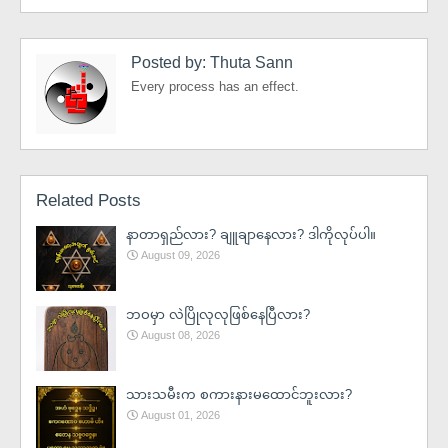
Posted by:
Thuta Sann
Every process has an effect.
Related Posts
နာတာရှည်လား? ချူချာနေလား? ဒါကိုလုပ်ပါ။
August 09, 2026
ဘဝမှာ လဲပြိုလုလုဖြစ်နေပြီလား?
August 08, 2026
သားသမီးက စကားနားမထောင်ဘူးလား?
August 01, 2026