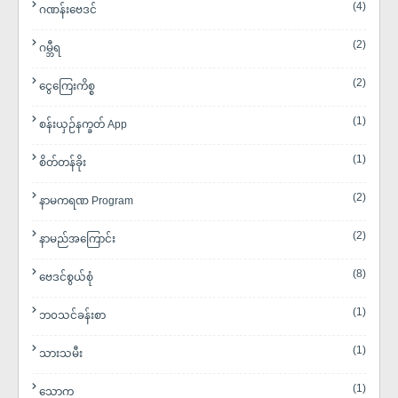
(4)
ဂဏန်းဗေဒင်
(2)
ဂမ္ဘီရ
(2)
ငွေကြေးကိစ္စ
(1)
စန်းယှဉ်နက္ခတ် App
(1)
စိတ်တန်ခိုး
(2)
နာမကရဏ Program
(2)
နာမည်အကြောင်း
(8)
ဗေဒင်စွယ်စုံ
(1)
ဘ၀သင်ခန်းစာ
(1)
သားသမီး
(1)
​သောက